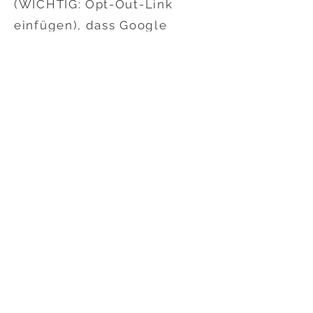
(WICHTIG: Opt-Out-Link
einfügen), dass Google
Analytics innerhalb dieser
Website Daten über Sie
erfasst. Mit dem Klick auf
obigen Link laden Sie ein
„Opt-Out-Cookie“ herunter.
Ihr Browser muss die
Speicherung von Cookies
also hierzu grundsätzlich
erlauben. Löschen Sie Ihre
Cookies regelmäßig, ist ein
erneuter Klick auf den Link
bei jedem Besuch dieser
Website vonnöten.