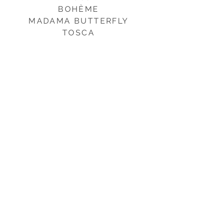
BOHÈME
MADAMA BUTTERFLY
TOSCA
G. Rossini
IL BARBIERE DI SIVIGLIA
LA CENERENTOLA
LA GAZZA LADRA
F. Schubert
DES TEUFELS LUSTSCHLOSS
A. Schreier:
WUNDERLAND (wp)
S. Sciarrino
LA PORTA DELLA LEGGE