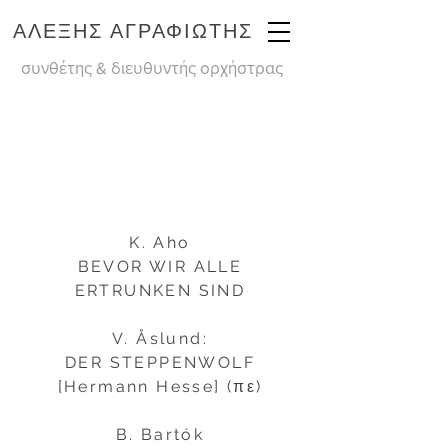
ΑΛΕΞΗΣ ΑΓΡΑΦΙΩΤΗΣ
συνθέτης & διευθυντής ορχήστρας
K. Aho
BEVOR WIR ALLE
ERTRUNKEN SIND
V. Åslund:
DER STEPPENWOLF
[Hermann Hesse] (πε)
B. Bartók