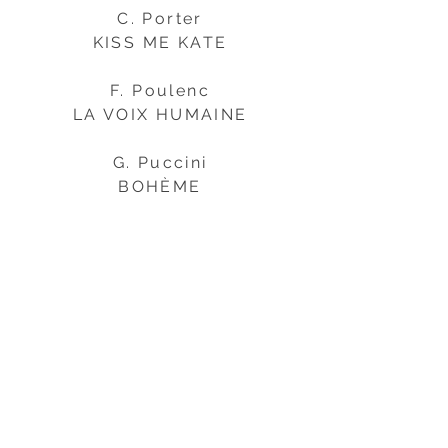
C. Porter
KISS ME KATE
F. Poulenc
LA VOIX HUMAINE
G. Puccini
BOHÈME
MADAMA BUTTERFLY
TOSCA
G. Rossini
IL BARBIERE DI SIVIGLIA
LA CENERENTOLA
LA GAZZA LADRA
F. Schubert
DES TEUFELS LUSTSCHLOSS